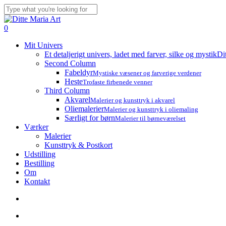
Skip
to
Close
main
Search
search
account
0
content
Menu
Mit Univers
Et detaljerigt univers, ladet med farver, silke og mystik
Di
Second Column
Fabeldyr
Mystiske væsener og farverige verdener
Heste
Trofaste firbenede venner
Third Column
Akvarel
Malerier og kunsttryk i akvarel
Oliemalerier
Malerier og kunsttryk i oliemaling
Særligt for børn
Malerier til børneværelset
Værker
Malerier
Kunsttryk & Postkort
Udstilling
Bestilling
Om
Kontakt
search
account