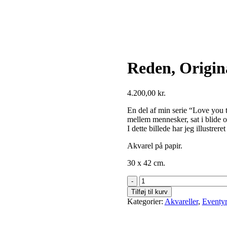
Reden, Origin
4.200,00
kr.
En del af min serie “Love you 
mellem mennesker, sat i blide o
I dette billede har jeg illustrere
Akvarel på papir.
30 x 42 cm.
Reden,
Original
Tilføj til kurv
antal
Kategorier:
Akvareller
,
Eventyr