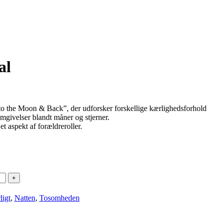
al
to the Moon & Back”, der udforsker forskellige kærlighedsforhold
mgivelser blandt måner og stjerner.
t et aspekt af forældreroller.
ligt
,
Natten
,
Tosomheden