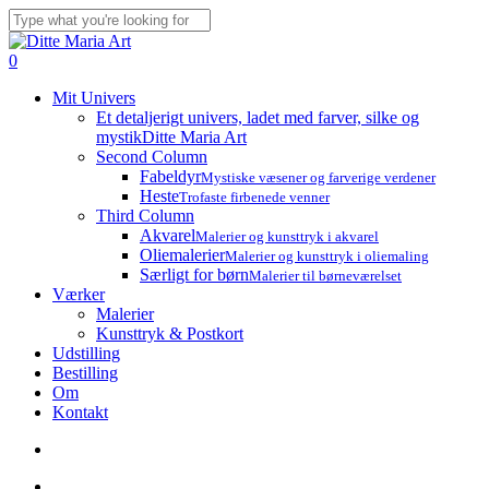
Skip
to
Close
main
Search
search
account
0
content
Menu
Mit Univers
Et detaljerigt univers, ladet med farver, silke og
mystik
Ditte Maria Art
Second Column
Fabeldyr
Mystiske væsener og farverige verdener
Heste
Trofaste firbenede venner
Third Column
Akvarel
Malerier og kunsttryk i akvarel
Oliemalerier
Malerier og kunsttryk i oliemaling
Særligt for børn
Malerier til børneværelset
Værker
Malerier
Kunsttryk & Postkort
Udstilling
Bestilling
Om
Kontakt
search
account