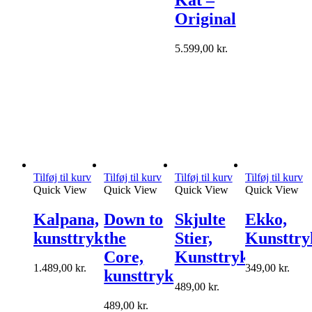
Original
5.599,00
kr.
Tilføj til kurv
Tilføj til kurv
Tilføj til kurv
Tilføj til kurv
Quick View
Quick View
Quick View
Quick View
Kalpana,
Down to
Skjulte
Ekko,
kunsttryk
the
Stier,
Kunsttry
Core,
Kunsttryk
1.489,00
kr.
349,00
kr.
kunsttryk
489,00
kr.
489,00
kr.