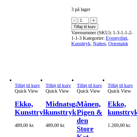
3 på lager
Midnatsgæsten,
kunsttryk
Tilføj til kurv
antal
Varenummer (SKU):
1-3-1-1-2-
1-1-3
Kategorier:
Eventyrligt
,
Kunsttryk
,
Natten
,
Orientalsk
Tilføj til kurv
Tilføj til kurv
Tilføj til kurv
Tilføj til kurv
Quick View
Quick View
Quick View
Quick View
Ekko,
Midnatsgæsten,
Månen,
Ekko,
Kunsttryk
kunsttryk
Pigen &
kunsttry
den
489,00
kr.
489,00
kr.
1.269,00
kr.
Store
Kat –