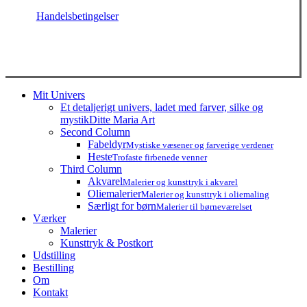
Handelsbetingelser
Close
Mit Univers
Menu
Et detaljerigt univers, ladet med farver, silke og
mystik
Ditte Maria Art
Second Column
Fabeldyr
Mystiske væsener og farverige verdener
Heste
Trofaste firbenede venner
Third Column
Akvarel
Malerier og kunsttryk i akvarel
Oliemalerier
Malerier og kunsttryk i oliemaling
Særligt for børn
Malerier til børneværelset
Værker
Malerier
Kunsttryk & Postkort
Udstilling
Bestilling
Om
Kontakt