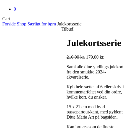
0
Close
Cart
Cart
Forside
Shop
Særligt for børn
Julekortsserie
Tilbud!
Julekortsserie
Den
Den
210,00
kr.
179,00
kr.
oprindelige
aktuelle
Saml alle dine yndlings julekort
pris
pris
fra den smukke 2024-
var:
er:
akvarelserie.
210,00 kr..
179,00 kr..
Køb hele sættet af 6 eller skriv i
kommentarfeltet ved din ordre,
hvilke kort, du ønsker.
15 x 21 cm med hvid
passepartout-kant, med gyldent
Ditte Maria Art på bagsiden.
Kan bruges som de fineste