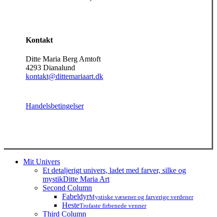
Kontakt
Ditte Maria Berg Amtoft
4293 Dianalund
kontakt@dittemariaart.dk
Handelsbetingelser
Close
Mit Univers
Menu
Et detaljerigt univers, ladet med farver, silke og
mystik
Ditte Maria Art
Second Column
Fabeldyr
Mystiske væsener og farverige verdener
Heste
Trofaste firbenede venner
Third Column