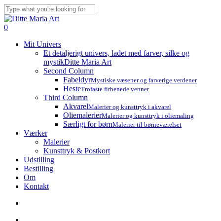
Skip
to
Close
main
Search
search
account
0
content
Menu
Mit Univers
Et detaljerigt univers, ladet med farver, silke og
mystik
Ditte Maria Art
Second Column
Fabeldyr
Mystiske væsener og farverige verdener
Heste
Trofaste firbenede venner
Third Column
Akvarel
Malerier og kunsttryk i akvarel
Oliemalerier
Malerier og kunsttryk i oliemaling
Særligt for børn
Malerier til børneværelset
Værker
Malerier
Kunsttryk & Postkort
Udstilling
Bestilling
Om
Kontakt
search
account