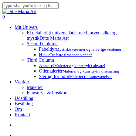
Skip
to
Close
main
Search
search
account
0
content
Menu
Mit Univers
Et detaljerigt univers, ladet med farver, silke og
mystik
Ditte Maria Art
Second Column
Fabeldyr
Mystiske væsener og farverige verdener
Heste
Trofaste firbenede venner
Third Column
Akvarel
Malerier og kunsttryk i akvarel
Oliemalerier
Malerier og kunsttryk i oliemaling
Særligt for børn
Malerier til børneværelset
Værker
Malerier
Kunsttryk & Postkort
Udstilling
Bestilling
Om
Kontakt
search
account