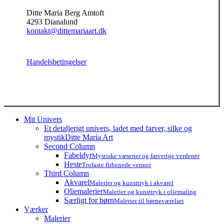
Ditte Maria Berg Amtoft
4293 Dianalund
kontakt@dittemariaart.dk
Handelsbetingelser
Close
Mit Univers
Menu
Et detaljerigt univers, ladet med farver, silke og
mystik
Ditte Maria Art
Second Column
Fabeldyr
Mystiske væsener og farverige verdener
Heste
Trofaste firbenede venner
Third Column
Akvarel
Malerier og kunsttryk i akvarel
Oliemalerier
Malerier og kunsttryk i oliemaling
Særligt for børn
Malerier til børneværelset
Værker
Malerier