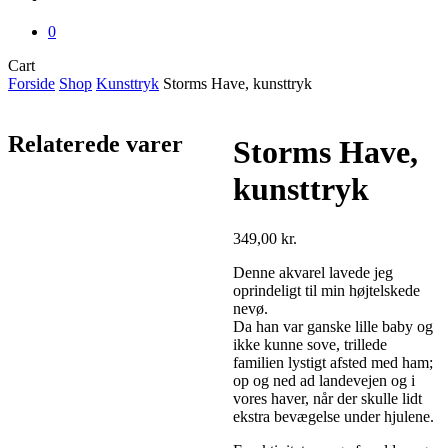
0
Close
Cart
Cart
Forside
Shop
Kunsttryk
Storms Have, kunsttryk
Relaterede varer
Storms Have,
kunsttryk
349,00
kr.
Denne akvarel lavede jeg
oprindeligt til min højtelskede
nevø.
Da han var ganske lille baby og
ikke kunne sove, trillede
familien lystigt afsted med ham;
op og ned ad landevejen og i
vores haver, når der skulle lidt
ekstra bevægelse under hjulene.