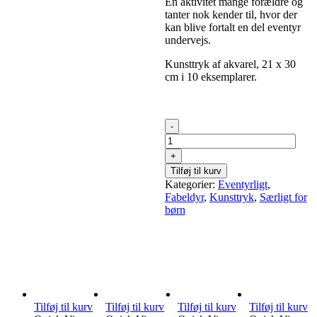
En aktivitet mange forældre og
tanter nok kender til, hvor der
kan blive fortalt en del eventyr
undervejs.
Kunsttryk af akvarel, 21 x 30
cm i 10 eksemplarer.
Storms
Have,
kunsttryk
antal
Tilføj til kurv
Kategorier:
Eventyrligt
,
Fabeldyr
,
Kunsttryk
,
Særligt for
børn
Tilføj til kurv
Tilføj til kurv
Tilføj til kurv
Tilføj til kurv