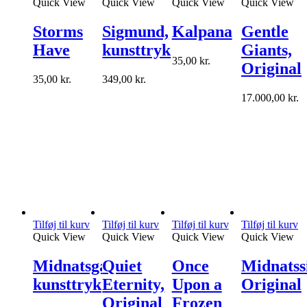
Quick View
Quick View
Quick View
Quick View
Storms
Sigmund,
Kalpana
Gentle
Have
kunsttryk
Giants,
35,00
kr.
Original
35,00
kr.
349,00
kr.
17.000,00
kr.
Tilføj til kurv
Tilføj til kurv
Tilføj til kurv
Tilføj til kurv
Quick View
Quick View
Quick View
Quick View
Midnatsgæsten,
Quiet
Once
Midnatssi
kunsttryk
Eternity,
Upon a
Original
Original
Frozen