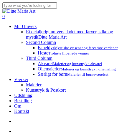
Skip
to
Close
main
Search
search
account
0
content
Menu
Mit Univers
Et detaljerigt univers, ladet med farver, silke og
mystik
Ditte Maria Art
Second Column
Fabeldyr
Mystiske væsener og farverige verdener
Heste
Trofaste firbenede venner
Third Column
Akvarel
Malerier og kunsttryk i akvarel
Oliemalerier
Malerier og kunsttryk i oliemaling
Særligt for børn
Malerier til børneværelset
Værker
Malerier
Kunsttryk & Postkort
Udstilling
Bestilling
Om
Kontakt
search
account