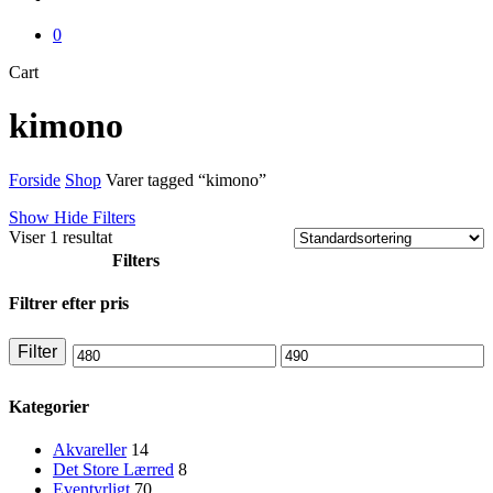
0
Close
Cart
Cart
kimono
Forside
Shop
Varer tagged “kimono”
Show
Hide
Filters
Viser 1 resultat
Filters
Close
Filtrer efter pris
Filters
Filter
Mindste
Højeste
pris
pris
Kategorier
Akvareller
14
Det Store Lærred
8
Eventyrligt
70