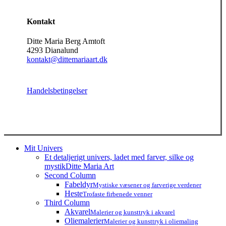
Kontakt
Ditte Maria Berg Amtoft
4293 Dianalund
kontakt@dittemariaart.dk
Handelsbetingelser
Close
Mit Univers
Menu
Et detaljerigt univers, ladet med farver, silke og
mystik
Ditte Maria Art
Second Column
Fabeldyr
Mystiske væsener og farverige verdener
Heste
Trofaste firbenede venner
Third Column
Akvarel
Malerier og kunsttryk i akvarel
Oliemalerier
Malerier og kunsttryk i oliemaling