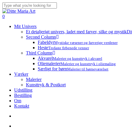
Skip
to
Close
main
Search
search
account
0
content
Menu
Mit Univers
Et detaljerigt univers, ladet med farver, silke og mystik
Di
Second Column
Fabeldyr
Mystiske væsener og farverige verdener
Heste
Trofaste firbenede venner
Third Column
Akvarel
Malerier og kunsttryk i akvarel
Oliemalerier
Malerier og kunsttryk i oliemaling
Særligt for børn
Malerier til børneværelset
Værker
Malerier
Kunsttryk & Postkort
Udstilling
Bestilling
Om
Kontakt
search
account