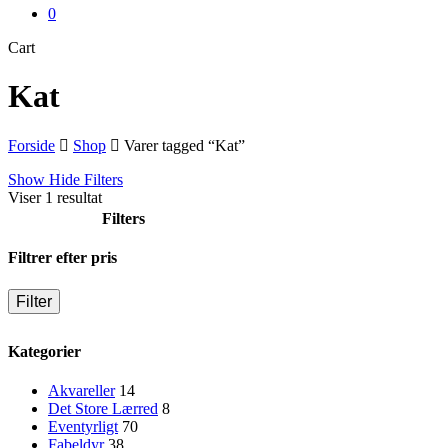
0
Close
Cart
Cart
Kat
Forside
Shop
Varer tagged “Kat”
Show
Hide
Filters
Viser 1 resultat
Filters
Close
Filtrer efter pris
Filters
Filter
Kategorier
Akvareller
14
Det Store Lærred
8
Eventyrligt
70
Fabeldyr
38