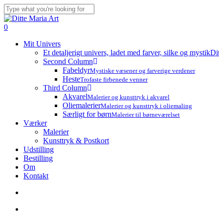
Skip
to
Close
main
Search
search
account
0
content
Menu
Mit Univers
Et detaljerigt univers, ladet med farver, silke og mystik
Di
Second Column
Fabeldyr
Mystiske væsener og farverige verdener
Heste
Trofaste firbenede venner
Third Column
Akvarel
Malerier og kunsttryk i akvarel
Oliemalerier
Malerier og kunsttryk i oliemaling
Særligt for børn
Malerier til børneværelset
Værker
Malerier
Kunsttryk & Postkort
Udstilling
Bestilling
Om
Kontakt
search
account