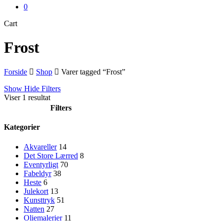
0
Close
Cart
Cart
Frost
Forside
Shop
Varer tagged “Frost”
Show
Hide
Filters
Viser 1 resultat
Filters
Close
Kategorier
Filters
Akvareller
14
Det Store Lærred
8
Eventyrligt
70
Fabeldyr
38
Heste
6
Julekort
13
Kunsttryk
51
Natten
27
Oliemalerier
11