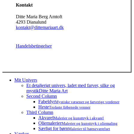
Kontakt
Ditte Maria Berg Amtoft
4293 Dianalund
kontakt@dittemariaart.dk
Handelsbetingelser
Close
Mit Univers
Menu
Et detaljerigt univers, ladet med farver, silke og
mystik
Ditte Maria Art
Second Column
Fabeldyr
Mystiske væsener og farverige verdener
Heste
Trofaste firbenede venner
Third Column
Akvarel
Malerier og kunsttryk i akvarel
Oliemalerier
Malerier og kunsttryk i oliemaling
Særligt for børn
Malerier til børneværelset
Værker