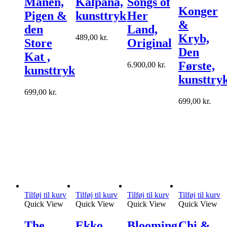
Månen,
Kalpana,
Songs of
fler
Konger
Pigen &
kunsttryk
Her
vari
&
Mul
den
Land,
kan
Kryb,
489,00
kr.
Store
Original
væl
Den
på
Kat ,
var
Første,
6.900,00
kr.
kunsttryk
kunsttry
699,00
kr.
699,00
kr.
Tilføj til kurv
Tilføj til kurv
Tilføj til kurv
Tilføj til kurv
Quick View
Quick View
Quick View
Quick View
The
Ekko,
Blooming
Chi &