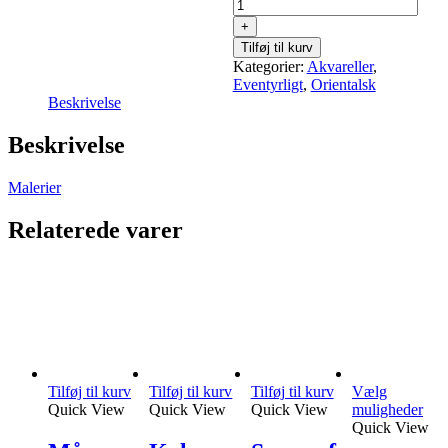
Kryb,
“Adam”,
Tilføj til kurv
Original
Kategorier:
Akvareller
,
antal
Eventyrligt
,
Orientalsk
Beskrivelse
Beskrivelse
Malerier
Relaterede varer
Tilføj til kurv
Tilføj til kurv
Tilføj til kurv
Vælg
Det
Quick View
Quick View
Quick View
muligheder
var
Quick View
har