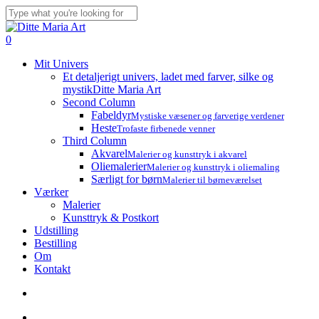
Skip
to
Close
main
Search
search
account
0
content
Menu
Mit Univers
Et detaljerigt univers, ladet med farver, silke og
mystik
Ditte Maria Art
Second Column
Fabeldyr
Mystiske væsener og farverige verdener
Heste
Trofaste firbenede venner
Third Column
Akvarel
Malerier og kunsttryk i akvarel
Oliemalerier
Malerier og kunsttryk i oliemaling
Særligt for børn
Malerier til børneværelset
Værker
Malerier
Kunsttryk & Postkort
Udstilling
Bestilling
Om
Kontakt
search
account